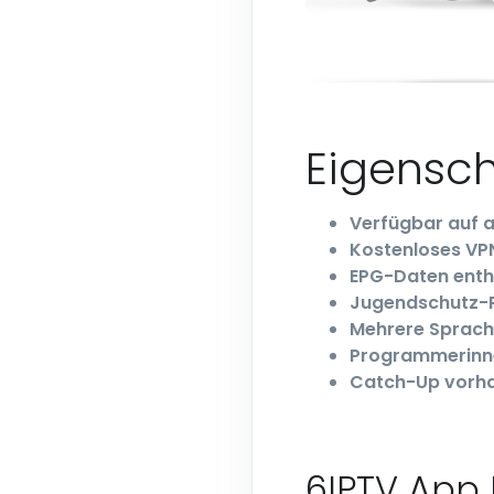
Eigensch
Verfügbar auf 
Kostenloses VPN
EPG-Daten enth
Jugendschutz-P
Mehrere Sprac
Programmerinn
Catch-Up vorh
6IPTV App 