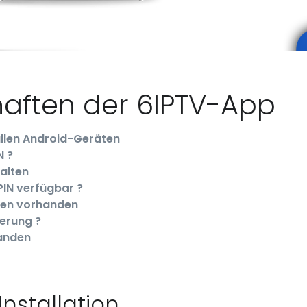
aften der 6IPTV-App
allen Android-Geräten
 ?️
alten
IN verfügbar ?
hen vorhanden
erung ?
anden
Installation