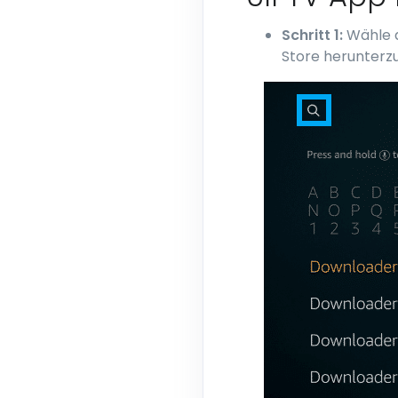
Schritt 1:
Wähle 
Store herunterzu