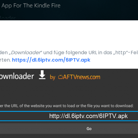
den „
Downloader
“ und füge folgende URL in das „http“-Fe
rten.
https://dl.6iptv.com/6IPTV.apk