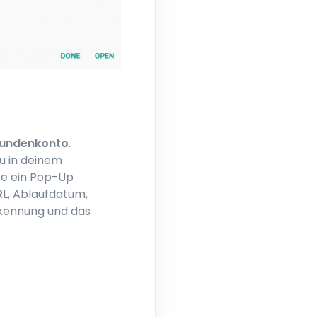
undenkonto
.
u in deinem
te ein Pop-Up
RL, Ablaufdatum,
rkennung und das