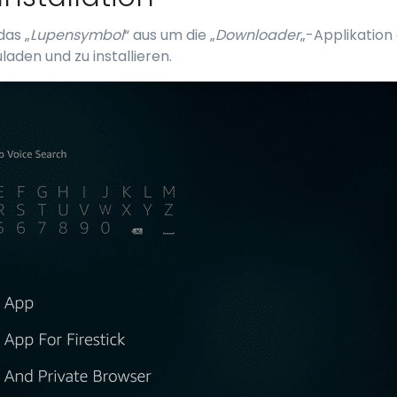
das „
Lupensymbol
“ aus um die „
Downloader
„-Applikatio
laden und zu installieren.